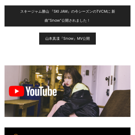
投
スキージャム勝山 『SKI JAM』の今シーズンのTVCMに 新
稿
曲”Snow”公開されました！
ナ
ビ
ゲ
山本真凜『Snow』MV公開
ー
シ
ョ
ン