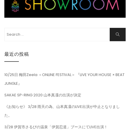
Search
Search
for:
最近の投稿
10/25日 梅田Zeela ＜ONLINE FESTIVAL＞ 『LIVE YOUR HOUSE × BEAT
JUNGLE』
SAKAE SP-RING 2020 山本真凜の出演が決定
《お知らせ》 3/28 雨天の為、山本真凜のLIVE出演が中止となりまし
た。
3/28 伊賀市さるびの温泉「伊賀忍道」ブースにてLIVE出演！