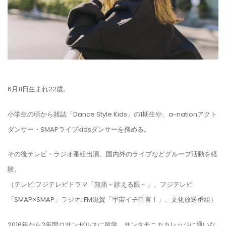
6月11日生まれ22歳。
小学生の頃から雑誌「Dance Style Kids」の1期生や、a-nationアクト
ダンサー・SMAPライブkidsダンサーを務める。
その後テレビ・ラジオ番組出演、国内外のライブなどグループ活動を経
験。
（テレビ:フジテレビドラマ「無痛～診える眼～」、フジテレビ
「SMAP×SMAP」ラジオ: FM滋賀「宇宙イチ宣言！」、文化放送番組）
2016年から2年間ロサンゼルスに留学。サンタモニカカレッジに通いな